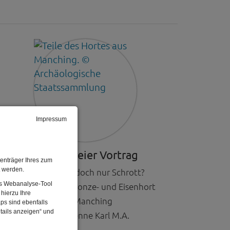
Impressum
Kostenfreier Vortrag
enträger Ihres zum
t werden.
Schatz oder doch nur Schrott?
Das Webanalyse-Tool
Der römische Bronze- und Eisenhort
hierzu Ihre
aus Manching
ps sind ebenfalls
tails anzeigen“ und
von Fabienne Karl M.A.