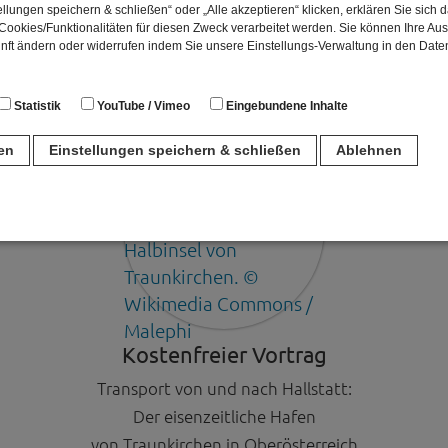
llungen speichern & schließen“ oder „Alle akzeptieren“ klicken, erklären Sie sich 
ookies/Funktionalitäten für diesen Zweck verarbeitet werden. Sie können Ihre Aus
unft ändern oder widerrufen indem Sie unsere Einstellungs-Verwaltung in den Dat
Statistik
YouTube / Vimeo
Eingebundene Inhalte
ren
Einstellungen speichern & schließen
Ablehnen
n
für den Betrieb der Seite unbedingt notwendig. Hierbei werden keinerlei person
ch eine anonyme Session-ID wird hinterlegt.
Matomo Analytics für die Auswertung der Seitenaufrufe als Statistik. Die hierdurch
Kostenfreier Vortrag
ch auf unseren eigenen Servern gespeichert. Eine Übertragung an Dritte erfolgt ni
izeIP zur Anonymisierung Ihrer IP-Adresse, so dass diese gekürzt wird und nicht
Transport von und nach Hallstatt:
tseite zugeordnet werden kann.
Der eisenzeitliche Hafen
meo
von Traunkirchen in Oberösterreich