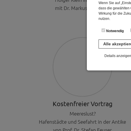
Wenn Sie auf „Einste
mit Dr. Markus Strathaus
dass die gewählten C
Wirkung für die Zuk
nutzen.
Notwendig
Alle akzeptie
Details anzeige
Notwendig
Diese Cookies sind 
gespeichert. Ledigli
Statistik
Diese Website nutzt 
Kostenfreier Vortrag
werden ausschließli
die Funktion Anonym
Meereslust?
auf unserer Interne
Hafenstädte und Seefahrt in der Antike
YouTube / Vi
von Prof. Dr. Stefan Feuser