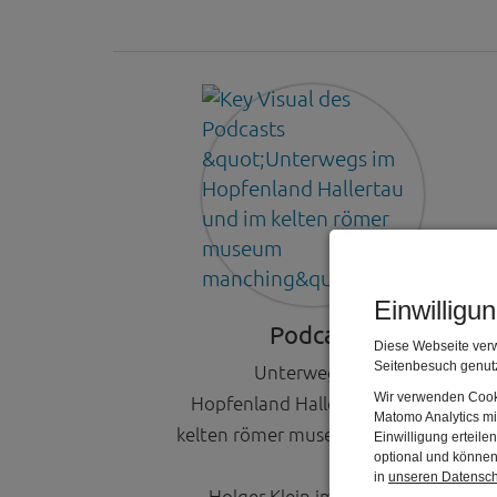
Einwilligu
Podcast
Diese Webseite verw
Seitenbesuch genutz
Unterwegs im
Wir verwenden Cooki
Hopfenland Hallertau und im
Matomo Analytics mi
kelten römer museum manching
Einwilligung erteil
optional und können 
in
unseren Datensc
Holger Klein im Gespräch