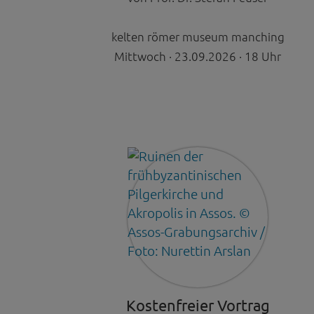
Videos werden über
Datenschutzmodus. D
kelten römer museum manching
Website speichert, 
Mittwoch · 23.09.2026 · 18 Uhr
Eingebundene
Optional sind exter
sein oder auch Anw
Kostenfreier Vortrag