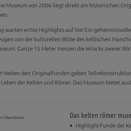
e Museum von 2006 liegt direkt am historischen Orig
nen.
ung warten echte Highlights auf Sie! Ein geheimnisvo
 zeugen von der kulturellen Blüte des keltischen Ma
seum: Ganze 15 Meter messen die Wracks zweier Röme
e! Neben den Originalfunden geben Teilrekonstruktion
as Leben der Kelten und Römer. Das Museum bietet au
Das kelten römer muse
on Oberstimm.
Highlight-Funde der K