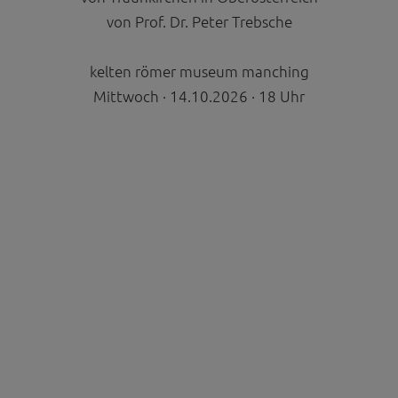
 die Plattformen YouTube oder Vimeo eingebunden. Wir nutzen YouTube im erweit
von Prof. Dr. Peter Trebsche
ieser Modus bewirkt laut YouTube, dass YouTube keine Informationen über die B
bevor diese sich das Video ansehen.
kelten römer museum manching
 Inhalte
Mittwoch · 14.10.2026 · 18 Uhr
ne Inhalte auf den Seiten dieser Website eingebunden. Das können Kartendienste 
endungen einer externen Website.