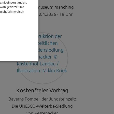
damit einverstanden,
kelten römer museum manching
wahl jederzeit mit
enschutzhinweisen
Mittwoch · 22.04.2026 · 18 Uhr
enbezogenen Daten
 gespeicherten Daten
Kostenfreier Vortrag
cht. Wir verwenden
 mehr Ihrem Besuch
Bayerns Pompeji der Jungsteinzeit:
Die UNESCO-Welterbe-Siedlung
von Pestenacker