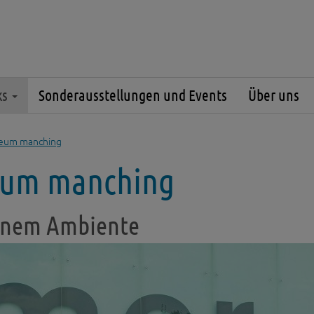
ks
Sonderausstellungen und Events
Über uns
seum manching
eum manching
ernem Ambiente