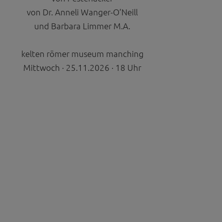
erten
von Dr. Anneli Wanger-O’Neill
esucher auf dieser
und Barbara Limmer M.A.
kelten römer museum manching
wie z.B. Google Maps
Mittwoch · 25.11.2026 · 18 Uhr