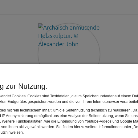
ng zur Nutzung.
Sonderausstellung
endet Cookies. Cookies sind Textdateien, die im Speicher und/oder auf einem Dat
ten Endgerätes gespeichert werden und die von Ihrem Internetbrowser verarbeite
vierSCHICHTIG
es mit rein technischem Inhalt, um die Seitennutzung technisch zu realisieren. 
Kunst und Archäologie
t IP Anonymisierung ermöglicht uns eine Analyse der Seitennutzung, wenn Sie uns 
en. Weitere Funktionalitäten, wie die Einbindung von Youtube-Videos und Google Ma
von Ihnen aktiv gewählt werden. Sie finden hierzu weitere Informationen unter „De
kelten römer museum manching
hutzhinweisen
.
28.05. – 29.11.2026