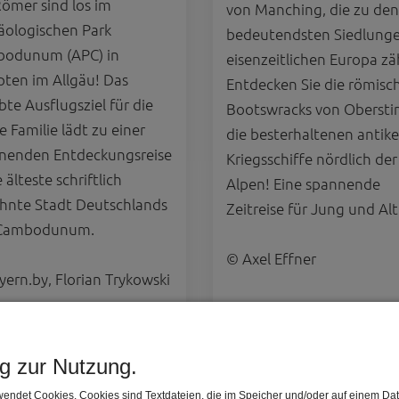
Römer sind los im
von Manching, die zu den
äologischen Park
bedeutendsten Siedlung
odunum (APC) in
eisenzeitlichen Europa zä
ten im Allgäu! Das
Entdecken Sie die römisc
bte Ausflugsziel für die
Bootswracks von Oberst
 Familie lädt zu einer
die besterhaltenen antik
nenden Entdeckungsreise
Kriegsschiffe nördlich der
e älteste schriftlich
Alpen! Eine spannende
hnte Stadt Deutschlands
Zeitreise für Jung und Alt
 Cambodunum.
© Axel Effner
ern.by, Florian Trykowski
ng zur Nutzung.
endet Cookies. Cookies sind Textdateien, die im Speicher und/oder auf einem Dat