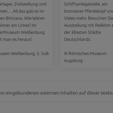
ärlager, Zivilsiedlung und
Schiffsanlegestelle, ein
Matomo Analytics für die Auswertung der Seitenaufrufe als Statistik. Die hierdurch
men… All das gab es im
bronzener Pferdekopf un
ch auf unseren eigenen Servern gespeichert. Eine Übertragung an Dritte erfolgt ni
izeIP zur Anonymisierung Ihrer IP-Adresse, so dass diese gekürzt wird und nicht
en Biriciana. Wie lebten
Vieles mehr. Besuchen Sie
tseite zugeordnet werden kann.
Römer am Limes? Im
Ausstellung mit Relikten 
meo
erMuseum Weißenburg
der ältesten Städte
 die Plattformen YouTube oder Vimeo eingebunden. Wir nutzen YouTube im erweit
et man es heraus!
Deutschlands.
ieser Modus bewirkt laut YouTube, dass YouTube keine Informationen über die B
bevor diese sich das Video ansehen.
seen Weißenburg, S. Sulk
© Römisches Museum
 Inhalte
Augsburg
ne Inhalte auf den Seiten dieser Website eingebunden. Das können Kartendienste 
endungen einer externen Website.
on eingebundenen externen Inhalten auf dieser Websit