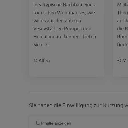
idealtypische Nachbau eines
Milit
Diese Website nutzt 
römischen Wohnhauses, wie
Ther
werden ausschließli
die Funktion Anonym
wir es aus den antiken
antik
auf unserer Interne
Vesuvstädten Pompeji und
die 
YouTube / Vi
Herculaneum kennen. Treten
Röm
Videos werden über
Sie ein!
find
Datenschutzmodus. D
Website speichert, 
© Alfen
© Mu
Eingebundene
Optional sind exter
sein oder auch Anw
Sie haben die Einwilligung zur Nutzung v
Inhalte anzeigen