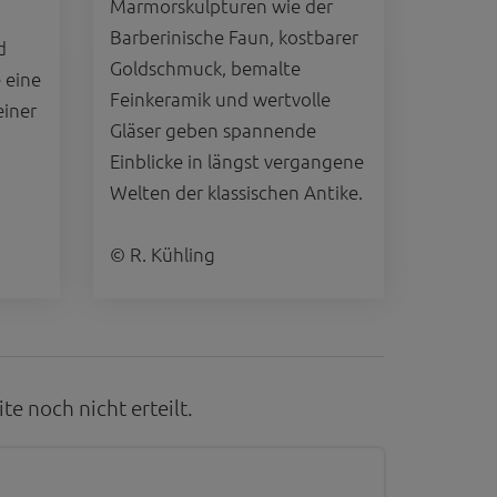
Marmorskulpturen wie der
 gespeicherten Daten
Barberinische Faun, kostbarer
d
cht. Wir verwenden
Goldschmuck, bemalte
 mehr Ihrem Besuch
 eine
Feinkeramik und wertvolle
einer
Gläser geben spannende
Einblicke in längst vergangene
erten
esucher auf dieser
Welten der klassischen Antike.
© R. Kühling
wie z.B. Google Maps
e noch nicht erteilt.