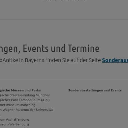
ungen, Events und Termine
ntike in Bayern« finden Sie auf der Seite
Sonderaus
gische Museen und Parks
Sonderausstellungen und Events
gische Staatssammlung München
gischer Park Cambodunum (APC)
ömer museum manching
on Wagner Museum der Universität
g
um Aschaffenburg
seum Weißenburg