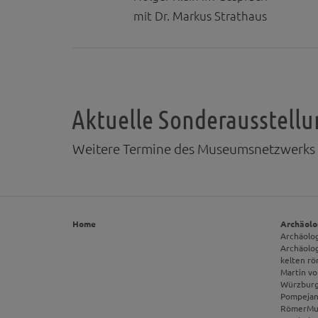
mit Dr. Markus Strathaus
Aktuelle Sonderausstell
Weitere Termine des Museumsnetzwerks »A
Home
Archäolo
Archäolo
Archäolo
kelten r
Martin v
Würzbur
Pompejan
RömerMu