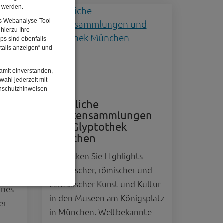
t werden.
Das Webanalyse-Tool
hierzu Ihre
ps sind ebenfalls
tails anzeigen“ und
damit einverstanden,
wahl jederzeit mit
enschutzhinweisen
m
Staatliche
Antikensammlungen
und Glyptothek
München
igt
Entdecken Sie Highlights
ende
griechischer, römischer und
etruskischer Kunst und Kultur
ines
enbezogenen Daten
in den Museen am Königsplatz
er
in München. Weltbekannte