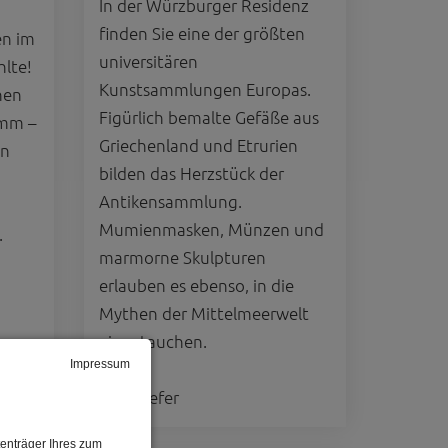
In der Würzburger Residenz
finden Sie eine der größten
en im
universitären
hlte!
Kunstsammlungen Europas.
hen
Figürlich bemalte Gefäße aus
imm –
Griechenland und Etrurien
en
bilden das Herzstück der
Antikensammlung.
Mumienmasken, Münzen und
.
marmorne Skulpturen
erlauben es ebenso, in die
Mythen der Mittelmeerwelt
einzutauchen.
Impressum
© C. Kiefer
enträger Ihres zum