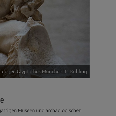
mlungen Glyptothek München, R. Kühling
te
zigartigen Museen und archäologischen