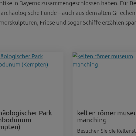
tike in Bayern« zusammengeschlossen haben. Für Bes
rchäologische Funde – auch aus dem alten Griechenl
orskulpturen, Friese und sogar Schiffe erzählen spa
häologischer Park
kelten römer mus
mbodunum
manching
mpten)
Besuchen Sie die Keltens