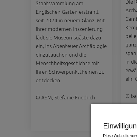
Die 
Staatssammlung am
Arch
Englischen Garten erstrahlt
Camb
seit 2024 in neuem Glanz. Mit
Kemp
ihrer modernen Inszenierung
belie
lädt sie Museumsgäste dazu
ganze
ein, ins Abenteuer Archäologie
span
einzutauchen und die
in di
Menschheitsgeschichte mit
erwä
ihren Schwerpunktthemen zu
ein:
entdecken.
© bay
© ASM, Stefanie Friedrich
Einwilligu
Diese Webseite verw