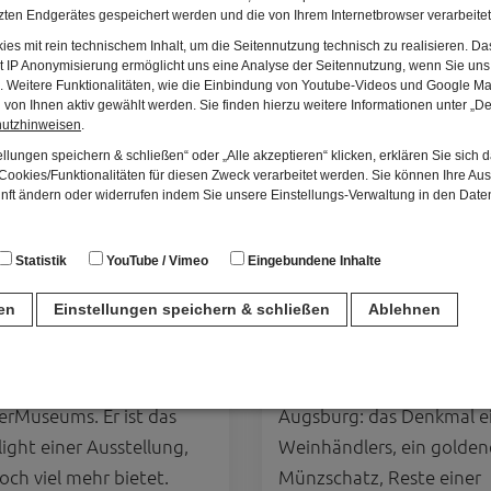
ten Endgerätes gespeichert werden und die von Ihrem Internetbrowser verarbeite
es mit rein technischem Inhalt, um die Seitennutzung technisch zu realisieren. 
t IP Anonymisierung ermöglicht uns eine Analyse der Seitennutzung, wenn Sie uns 
en. Weitere Funktionalitäten, wie die Einbindung von Youtube-Videos und Google Ma
von Ihnen aktiv gewählt werden. Sie finden hierzu weitere Informationen unter „De
hutzhinweisen
.
llungen speichern & schließen“ oder „Alle akzeptieren“ klicken, erklären Sie sich 
ookies/Funktionalitäten für diesen Zweck verarbeitet werden. Sie können Ihre Aus
unft ändern oder widerrufen indem Sie unsere Einstellungs-Verwaltung in den Dat
merMuseum
Römisches Museu
ßenburg
Augsburg
Statistik
YouTube / Vimeo
Eingebundene Inhalte
berühmte Weißenburger
Das »Römerlager« im
ren
Einstellungen speichern & schließen
Ablehnen
tzfund mit den
Zeughaus in Augsburg ze
zestatuetten ist das
ausgewählte, beeindruck
n
stück des
Funde des römischen
rMuseums. Er ist das
Augsburg: das Denkmal e
für den Betrieb der Seite unbedingt notwendig. Hierbei werden keinerlei person
ight einer Ausstellung,
Weinhändlers, ein golden
ch eine anonyme Session-ID wird hinterlegt.
och viel mehr bietet.
Münzschatz, Reste einer